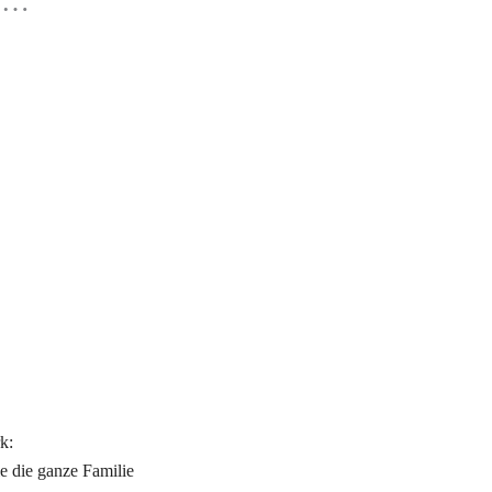
te…
k:
e die ganze Familie