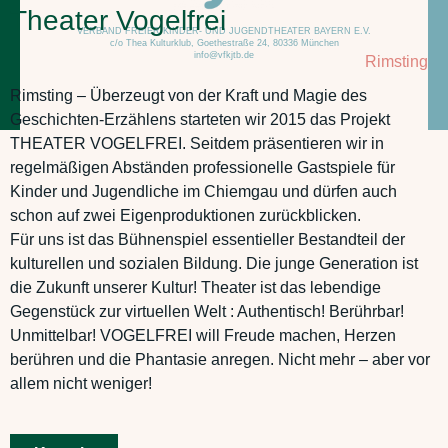
Theater Vogelfrei
VERBAND FREIER KINDER- UND JUGENDTHEATER BAYERN E.V.
c/o Thea Kulturklub, Goethestraße 24, 80336 München
info@vfkjtb.de
Rimsting
Rimsting – Überzeugt von der Kraft und Magie des
Geschichten-Erzählens starteten wir 2015 das Projekt
THEATER VOGELFREI. Seitdem präsentieren wir in
regelmäßigen Abständen professionelle Gastspiele für
Kinder und Jugendliche im Chiemgau und dürfen auch
schon auf zwei Eigenproduktionen zurückblicken.
Für uns ist das Bühnenspiel essentieller Bestandteil der
kulturellen und sozialen Bildung. Die junge Generation ist
die Zukunft unserer Kultur! Theater ist das lebendige
Gegenstück zur virtuellen Welt : Authentisch! Berührbar!
Unmittelbar! VOGELFREI will Freude machen, Herzen
berühren und die Phantasie anregen. Nicht mehr – aber vor
allem nicht weniger!