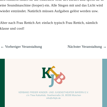
eine Soundmaschine (looper) ein. Alle Singen mit und das Licht wird
wieder entzündet. Natürlich müssen Aufgaben gelöst werden usw.
Aber nach Frau Rettich Art: einfach typisch Frau Rettich, nämlich
klasse und cool!
←
Vorheriger Veranstaltung
Nächster Veranstaltung
→
VERBAND FREIER KINDER- UND JUGENDTHEATER BAYERN E.V.
c/o Thea Kulturklub, Goethestraße 24, 80336 München
info@vfkjtb.de