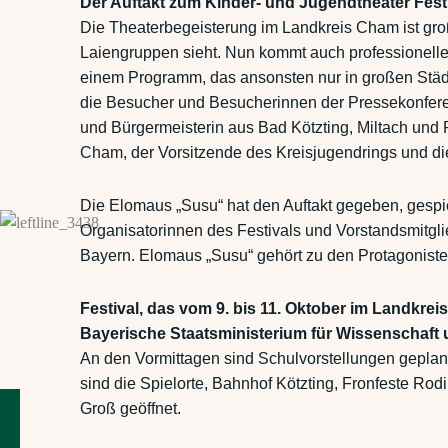
Der Auftakt zum Kinder- und Jugendtheater Festi
Die Theaterbegeisterung im Landkreis Cham ist gro
Laiengruppen sieht. Nun kommt auch professionelles
einem Programm, das ansonsten nur in großen Städte
die Besucher und Besucherinnen der Pressekonferen
und Bürgermeisterin aus Bad Kötzting, Miltach und R
Cham, der Vorsitzende des Kreisjugendrings und di
Die Elomaus „Susu“ hat den Auftakt gegeben, gespielt
Organisatorinnen des Festivals und Vorstandsmitgli
Bayern. Elomaus „Susu“ gehört zu den Protagoniste
Festival, das vom 9. bis 11. Oktober im Landkrei
Bayerische Staatsministerium für Wissenschaft 
An den Vormittagen sind Schulvorstellungen geplant
sind die Spielorte, Bahnhof Kötzting, Fronfeste R
Groß geöffnet.