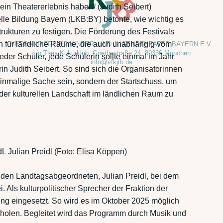
 ein Theatererlebnis haben“ (Judith Seibert)
lle Bildung Bayern (LKB:BY) betonte, wie wichtig es
trukturen zu festigen. Die Förderung des Festivals
en für ländliche Räume, die auch unabhängig vom
VERBAND FREIER KINDER- UND JUGENDTHEATER BAYERN E.V.
c/o Thea Kulturklub, Goethestraße 24, 80336 München
er Schüler, jede Schülerin sollte einmal im Jahr
info@vfkjtb.de
in Judith Seibert. So sind sich die Organisatorinnen
einmalige Sache sein, sondern der Startschuss, um
 der kulturellen Landschaft im ländlichen Raum zu
L Julian Preidl (Foto: Elisa Köppen)
 den Landtagsabgeordneten, Julian Preidl, bei dem
 Als kulturpolitischer Sprecher der Fraktion der
ung eingesetzt. So wird es im Oktober 2025 möglich
 holen. Begleitet wird das Programm durch Musik und