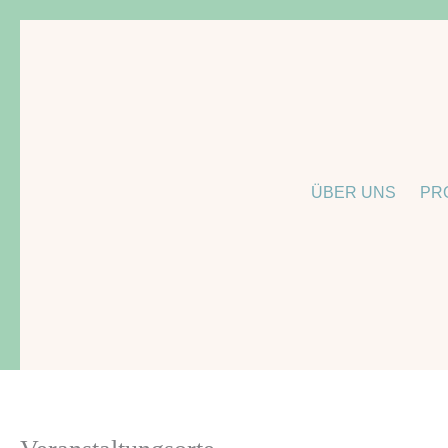
Zum
Suche
Inhalt
springen
ÜBER UNS
PR