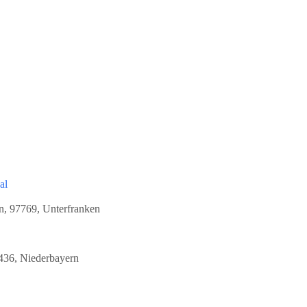
gen?
al
, 97769, Unterfranken
4436, Niederbayern